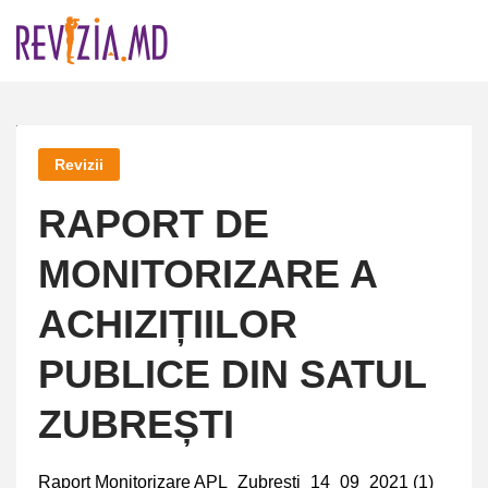
Skip
to
content
Revizii
RAPORT DE
MONITORIZARE A
ACHIZIȚIILOR
PUBLICE DIN SATUL
ZUBREȘTI
Raport Monitorizare APL_Zubrești_14_09_2021 (1)