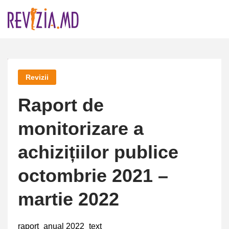
Skip
to
content
Revizii
Raport de
monitorizare a
achizițiilor publice
octombrie 2021 –
martie 2022
raport_anual 2022_text