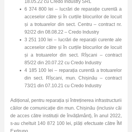
18.05.22 cu Credo Industry SRL
6 374 800 lei – lucrări de reparație curentă a
acceselor către și în curțile blocurilor de locuit
și a trotuarelor din sect. Centru – contract nr.
92/22 din 08.08.22 – Credo Industry
3 251 100 lei – lucrări de reparații curente ale
acceselor către și în curțile blocurilor de locuit
și a trotuarelor din sect. Rîșcani – contract
85/22 din 20.07.22 cu Credo Industry
4 185 100 lei – reparația curentă a trotuarelor
din sect. Rîșcani, mun. Chișinău – contract
73/21 din 07.10.21 cu Credo Industry
Adițional, pentru reparația și întreținerea infrastructurii
căilor de comunicație din mun. Chișinău (inclusiv căi
de acces către instituții de învățământ), în anul 2022,
s-au cheltuit 140 872 100 lei, plăți efectuate către ÎM
Exdrupo.