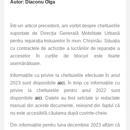
Autor: Diaconu Olga
Într-un articol precedent, am vorbit despre cheltuielile
suportate de Direcția Generală Mobilitate Urbană
pentru reparația trotuarelor în mun. Chișinău. Situația
cu contractele de achiziție a lucrărilor de reparație a
acceselor în curțile de blocuri este foarte
asemănătoare.
Informațiile cu privire la cheltuielile efectuate în anul
2023 sunt disponibile
aici
, în timp ce informațiile cu
privire la cheltuielile pentru anul 2022 sunt
disponibile
aici
. Datele au fost selctate și redactate
manual din aceste documente, reieșind din faptul că
nu este accesibilă căutarea după cuvinte-cheie.
Din informațiile pentru luna decembrie 2023 aflăm că