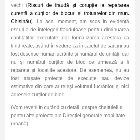
vechi (
Riscuri de fraudă și corupție la repararea
curentă a curților de blocuri și trotuarelor din mun.
Chișinău
). La acel moment, am scos în evidență
riscurile de înțelegeri frauduloase pentru diminuarea
cantităților executate, dar formalizarea acestora ca
fiind reale, având în vedere că î
n caietul de sarcini au
fost descrise numai lucrările și numărul de unități, dar
nu și numărul curților de bloc ce urmează a fi
reparate și locațiile acestora. De asemenea, nu au
fost atașate proiecte de execuție sau devize
estimative din care ar reieși volumul lucrărilor, și nici
adresele curților de bloc.
(Vom reveni în curând cu detalii despre cheltuielile
pentru alte proiecte ale Direcției generale mobilitate
urbană)