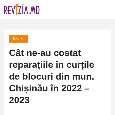
Skip
to
content
Revizii
Cât ne-au costat
reparațiile în curțile
de blocuri din mun.
Chișinău în 2022 –
2023