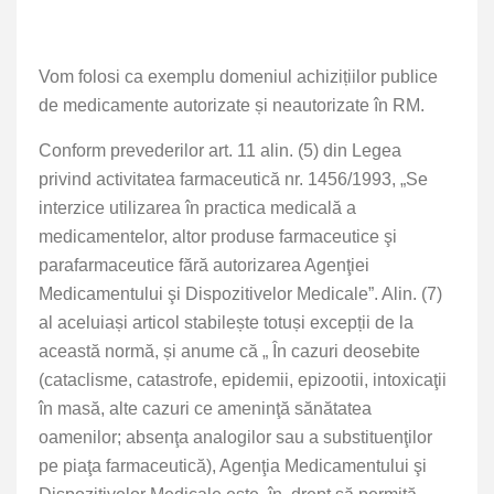
Vom folosi ca exemplu domeniul achizițiilor publice
de medicamente autorizate și neautorizate în RM.
Conform prevederilor art. 11 alin. (5) din Legea
privind activitatea farmaceutică nr. 1456/1993,
„Se
interzice utilizarea în practica medicală a
medicamentelor, altor produse farmaceutice şi
parafarmaceutice fără autorizarea Agenţiei
Medicamentului şi Dispozitivelor Medicale”. Alin. (7)
al aceluiași articol stabilește totuși excepții de la
această normă, și anume că „
În cazuri deosebite
(cataclisme, catastrofe, epidemii, epizootii, intoxicaţii
în masă, alte cazuri ce ameninţă sănătatea
oamenilor; absenţa analogilor sau a substituenţilor
pe piaţa farmaceutică),
Agenţia Medicamentului şi