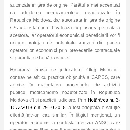
autorizate în țara de origine. Pârâtul a mai accentuat
că admiterea medicamentelor neautorizate în
Republica Moldova, dar autorizate în țara de origine
și/sau alte țări nu echivalează cu plasarea pe piață a
acestora, Iar operatorul economic și beneficiarii vor fi
oricum protejați de potențiale abuzuri din partea
operatorilor economici prin prevederile contractuale
și garanția de bună execuție.
Hotărârea emisă de judecătorul Oleg Melniciuc
contravine atît cu practica obișnuită a CAPCS, care
admite, în majoritatea procedurilor de achiziții
publice, medicamente neautorizate în Republica
Moldova cît și practicii judiciare. Prin
Hotărârea nr. 3-
1073/2018 din 29.10.2018
, a fost adoptată o soluție
diferită într-un caz similar. În litigiul menționat, un
operator economic a contestat decizia ANSC care