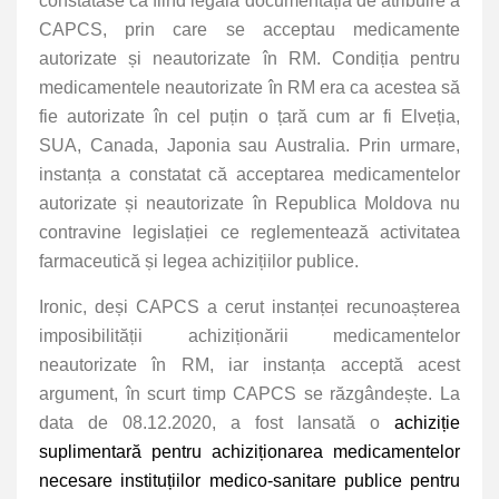
constatase ca fiind legală documentația de atribuire a
CAPCS, prin care se acceptau medicamente
autorizate și neautorizate în RM. Condiția pentru
medicamentele neautorizate în RM era ca acestea să
fie autorizate în cel puțin o țară cum ar fi Elveția,
SUA, Canada, Japonia sau Australia. Prin urmare,
instanța a constatat că acceptarea medicamentelor
autorizate și neautorizate în Republica Moldova nu
contravine legislației ce reglementează activitatea
farmaceutică și legea achizițiilor publice.
Ironic, deși CAPCS a cerut instanței recunoașterea
imposibilității achiziționării medicamentelor
neautorizate în RM, iar instanța acceptă acest
argument, în scurt timp CAPCS se răzgândește
.
La
data de 08.12.2020, a fost lansată o
achiziție
suplimentară pentru achiziționarea medicamentelor
necesare instituțiilor medico-sanitare publice pentru