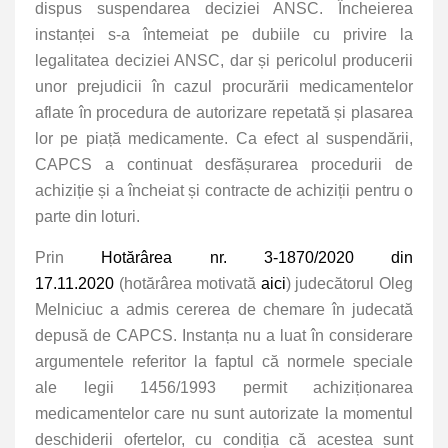
dispus suspendarea deciziei ANSC. Încheierea
instanței s-a întemeiat pe dubiile cu privire la
legalitatea deciziei ANSC, dar și pericolul producerii
unor prejudicii în cazul procurării medicamentelor
aflate în procedura de autorizare repetată și plasarea
lor pe piață medicamente. Ca efect al suspendării,
CAPCS a continuat desfășurarea procedurii de
achiziție și a încheiat și contracte de achiziții pentru o
parte din loturi.
Prin
Hotărârea nr. 3-1870/2020 din
17.11.2020
(hotărârea motivată
aici
) judecătorul Oleg
Melniciuc a admis cererea de chemare în judecată
depusă de CAPCS. Instanța nu a luat în considerare
argumentele referitor la faptul că normele speciale
ale legii 1456/1993 permit achiziționarea
medicamentelor care nu sunt autorizate la momentul
deschiderii ofertelor, cu condiția că acestea sunt