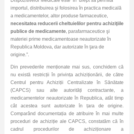
Dispozitivelor Medicale
este în drept să permită
importul, distribuirea şi folosirea în practica medicală
a medicamentelor, altor produse farmaceutice
,
necesitatea reducerii cheltuielilor pentru achiziţiile
publice de medicamente
, parafarmaceutice şi
materiei prime medicamentoase neautorizate în
Republica Moldova, dar autorizate în ţara de
origine.
”.
Din prevederile menționate mai sus, conchidem că
nu există restricții în privința achiziționării, de către
Centrul pentru Achiziții Centralizate în Sănătate
(CAPCS) sau alte autorități contractante, a
medicamentelor neautorizate în Republica, atât timp
cât acestea sunt autorizate în țara de origine.
Comparând documentația de atribuire în mai multe
proceduri de achiziție ale CAPCS, constatăm că în
cadrul procedurilor de achiziționare a