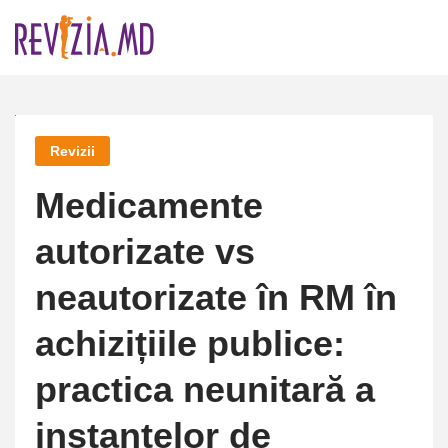
Skip
to
content
Revizii
Medicamente
autorizate vs
neautorizate în RM în
achizițiile publice:
practica neunitară a
instanțelor de