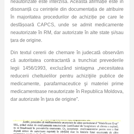
neautorizate este interzisă. Această afirmație este în
disonanță cu cerințele din documentația de atribuire
în majoritatea procedurilor de achiziție pe care le
desfășoară CAPCS, unde se admit medicamente
neautorizate în RM, dar autorizate în alte state și/sau
țara de origine.
Din
textul cererii de chemare în judecată
observăm
că autoritatea contractantă a trunchiat prevederile
legii 1456/1993, excluzând sintagma „
necesitatea
reducerii cheltuielilor pentru achiziţiile publice de
medicamente, parafarmaceutice şi materiei prime
medicamentoase neautorizate în Republica Moldova,
dar autorizate în ţara de origine”.