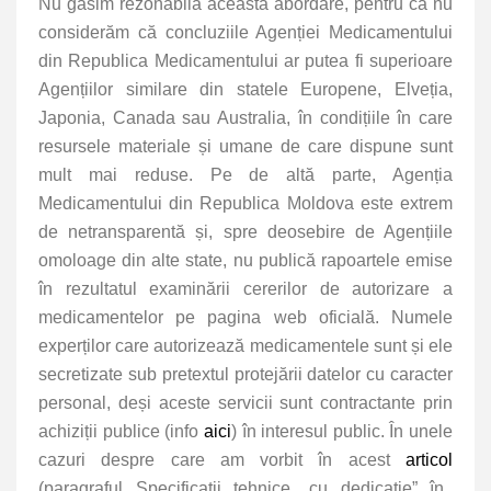
Nu găsim rezonabilă această abordare, pentru că nu
considerăm că concluziile Agenției Medicamentului
din Republica Medicamentului ar putea fi superioare
Agențiilor similare din statele Europene, Elveția,
Japonia, Canada sau Australia, în condițiile în care
resursele materiale și umane de care dispune sunt
mult mai reduse. Pe de altă parte, Agenția
Medicamentului din Republica Moldova este extrem
de netransparentă și, spre deosebire de Agențiile
omoloage din alte state, nu publică rapoartele emise
în rezultatul examinării cererilor de autorizare a
medicamentelor pe pagina web oficială. Numele
experților care autorizează medicamentele sunt și ele
secretizate sub pretextul protejării datelor cu caracter
personal, deși aceste servicii sunt contractante prin
achiziții publice (info
aici
) în interesul public. În unele
cazuri despre care am vorbit în acest
articol
(paragraful
Specificații tehnice „cu dedicație” în