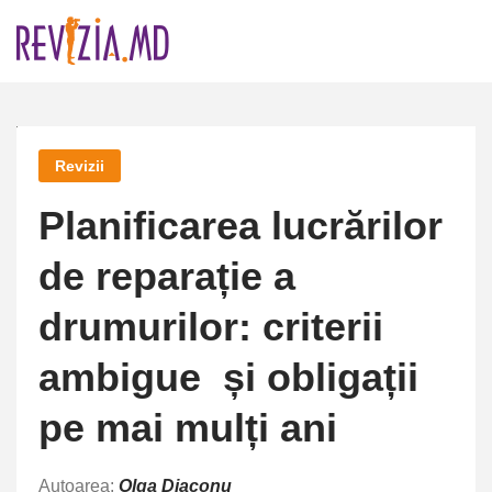
Skip
to
content
Revizii
Planificarea lucrărilor
de reparație a
drumurilor: criterii
ambigue și obligații
pe mai mulți ani
Autoarea:
Olga Diaconu