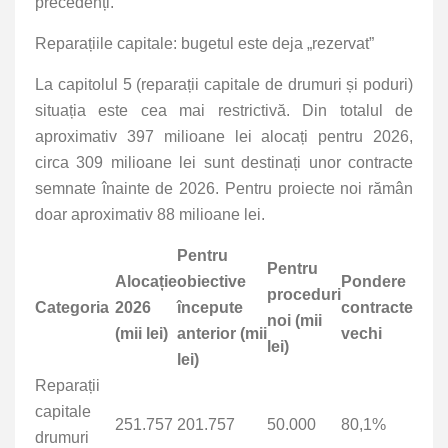
precedenți.
Reparațiile capitale: bugetul este deja „rezervat”
La capitolul 5 (reparații capitale de drumuri și poduri)
situația este cea mai restrictivă. Din totalul de
aproximativ 397 milioane lei alocați pentru 2026,
circa 309 milioane lei sunt destinați unor contracte
semnate înainte de 2026. Pentru proiecte noi rămân
doar aproximativ 88 milioane lei.
Pentru
Pentru
Alocație
obiective
Pondere
proceduri
Categoria
2026
începute
contracte
noi (mii
(mii lei)
anterior (mii
vechi
lei)
lei)
Reparații
capitale
251.757
201.757
50.000
80,1%
drumuri