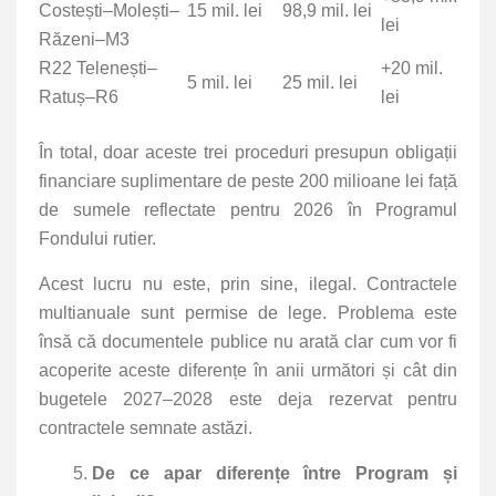
Costești–Molești–
15 mil. lei
98,9 mil. lei
lei
Răzeni–M3
R22 Telenești–
+20 mil.
5 mil. lei
25 mil. lei
Ratuș–R6
lei
În total, doar aceste trei proceduri presupun obligații
financiare suplimentare de peste 200 milioane lei față
de sumele reflectate pentru 2026 în Programul
Fondului rutier.
Acest lucru nu este, prin sine, ilegal. Contractele
multianuale sunt permise de lege. Problema este
însă că documentele publice nu arată clar cum vor fi
acoperite aceste diferențe în anii următori și cât din
bugetele 2027–2028 este deja rezervat pentru
contractele semnate astăzi.
De ce apar diferențe între Program și