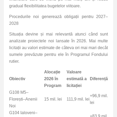
gradual flexibilitatea bugetelor viitoare.
Procedurile noi generează obligații pentru 2027–
2028
Situația devine și mai relevantă atunci când sunt
analizate proiectele noi lansate în 2026. Mai multe
licitații au valori estimate de câteva ori mai mari decât
sumele prevăzute pentru ele în Programul Fondului
rutier.
Alocație
Valoare
Obiectiv
2026 în
estimată a
Diferență
Program
licitației
G108 M5–
+96,9 mil.
Florești–Anenii
15 mil. lei
111,9 mil. lei
lei
Noi
G104 Ialoveni–
+83,9 mil.