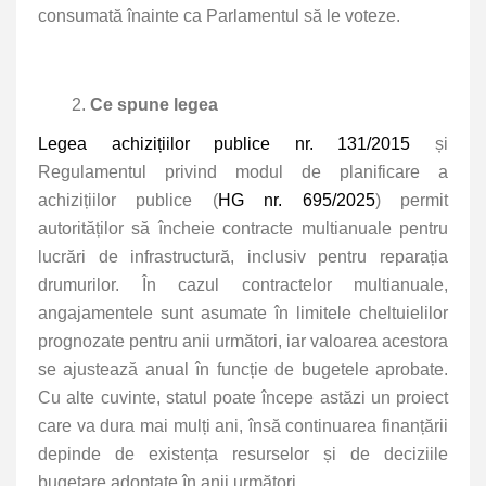
consumată înainte ca Parlamentul să le voteze.
Ce spune legea
Legea achizițiilor publice nr. 131/2015
și
Regulamentul privind modul de planificare a
achizițiilor publice (
HG nr. 695/2025
) permit
autorităților să încheie contracte multianuale pentru
lucrări de infrastructură, inclusiv pentru reparația
drumurilor. În cazul contractelor multianuale,
angajamentele sunt asumate în limitele cheltuielilor
prognozate pentru anii următori, iar valoarea acestora
se ajustează anual în funcție de bugetele aprobate.
Cu alte cuvinte, statul poate începe astăzi un proiect
care va dura mai mulți ani, însă continuarea finanțării
depinde de existența resurselor și de deciziile
bugetare adoptate în anii următori.