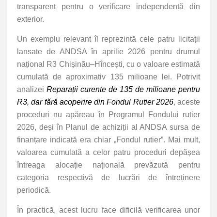
transparent pentru o verificare independentă din
exterior.
Un exemplu relevant îl reprezintă cele patru licitații
lansate de ANDSA în aprilie 2026 pentru drumul
național R3 Chișinău–Hîncești, cu o valoare estimată
cumulată de aproximativ 135 milioane lei. Potrivit
analizei
Reparații curente de 135 de milioane pentru
R3, dar fără acoperire din Fondul Rutier 2026
, aceste
proceduri nu apăreau în Programul Fondului rutier
2026, deși în Planul de achiziții al ANDSA sursa de
finanțare indicată era chiar „Fondul rutier”. Mai mult,
valoarea cumulată a celor patru proceduri depășea
întreaga alocație națională prevăzută pentru
categoria respectivă de lucrări de întreținere
periodică.
În practică, acest lucru face dificilă verificarea unor