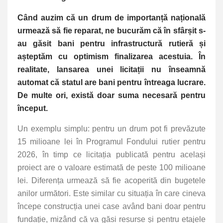
Când auzim că un drum de importanță națională
urmează să fie reparat, ne bucurăm că în sfârșit s-
au găsit bani pentru infrastructură rutieră și
așteptăm cu optimism finalizarea acestuia. În
realitate, lansarea unei licitații nu înseamnă
automat că statul are bani pentru întreaga lucrare.
De multe ori, există doar suma necesară pentru
început.
Un exemplu simplu: pentru un drum pot fi prevăzute
15 milioane lei în Programul Fondului rutier pentru
2026, în timp ce licitația publicată pentru același
proiect are o valoare estimată de peste 100 milioane
lei. Diferența urmează să fie acoperită din bugetele
anilor următori. Este similar cu situația în care cineva
începe construcția unei case având bani doar pentru
fundație, mizând că va găsi resurse și pentru etajele