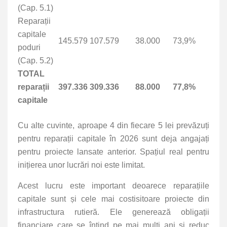
(Cap. 5.1)
Reparații
capitale
145.579
107.579
38.000
73,9%
poduri
(Cap. 5.2)
TOTAL
reparații
397.336
309.336
88.000
77,8%
capitale
Cu alte cuvinte, aproape 4 din fiecare 5 lei prevăzuți
pentru reparații capitale în 2026 sunt deja angajați
pentru proiecte lansate anterior. Spațiul real pentru
inițierea unor lucrări noi este limitat.
Acest lucru este important deoarece reparațiile
capitale sunt și cele mai costisitoare proiecte din
infrastructura rutieră. Ele generează obligații
financiare care se întind pe mai mulți ani și reduc