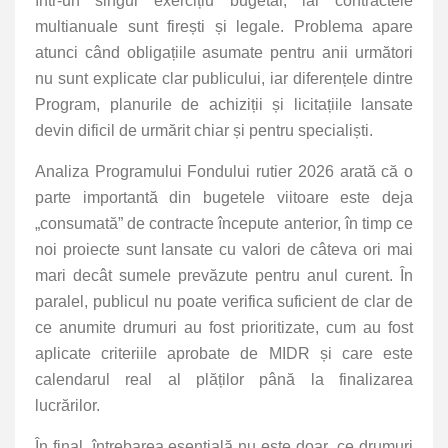
într-un singur exercițiu bugetar, iar contractele
multianuale sunt firești și legale. Problema apare
atunci când obligațiile asumate pentru anii următori
nu sunt explicate clar publicului, iar diferențele dintre
Program, planurile de achiziții și licitațiile lansate
devin dificil de urmărit chiar și pentru specialiști.
Analiza Programului Fondului rutier 2026 arată că o
parte importantă din bugetele viitoare este deja
„consumată” de contracte începute anterior, în timp ce
noi proiecte sunt lansate cu valori de câteva ori mai
mari decât sumele prevăzute pentru anul curent. În
paralel, publicul nu poate verifica suficient de clar de
ce anumite drumuri au fost prioritizate, cum au fost
aplicate criteriile aprobate de MIDR și care este
calendarul real al plăților până la finalizarea
lucrărilor.
În final, întrebarea esențială nu este doar „ce drumuri